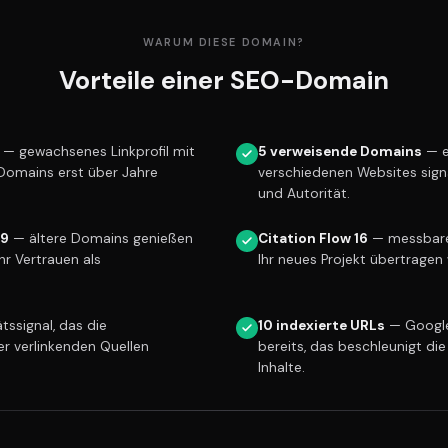
WARUM DIESE DOMAIN?
Vorteile einer SEO-Domain
— gewachsenes Linkprofil mit
5 verweisende Domains
— e
 Domains erst über Jahre
verschiedenen Websites sign
und Autorität.
19
— ältere Domains genießen
Citation Flow 16
— messbare 
r Vertrauen als
Ihr neues Projekt übertragen 
tssignal, das die
10 indexierte URLs
— Google
er verlinkenden Quellen
bereits, das beschleunigt die
Inhalte.